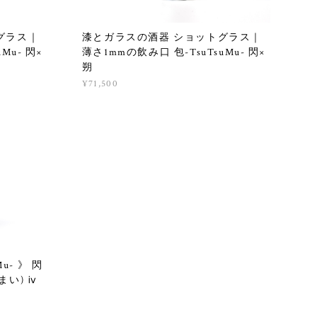
グラス｜
漆とガラスの酒器 ショットグラス｜
Mu- 閃×
薄さ1mmの飲み口 包-TsuTsuMu- 閃×
朔
¥71,500
u- 》 閃
(まい) ⅳ