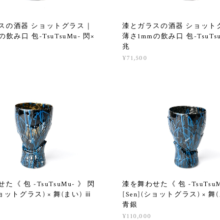
スの酒器 ショットグラス｜
漆とガラスの酒器 ショット
飲み口 包-TsuTsuMu- 閃×
薄さ1mmの飲み口 包-TsuTsu
兆
¥71,500
《 包 -TsuTsuMu- 》 閃
漆を舞わせた《 包 -TsuTsuM
ショットグラス) × 舞(まい) ⅲ
[Sen](ショットグラス) × 舞
青銀
¥110,000