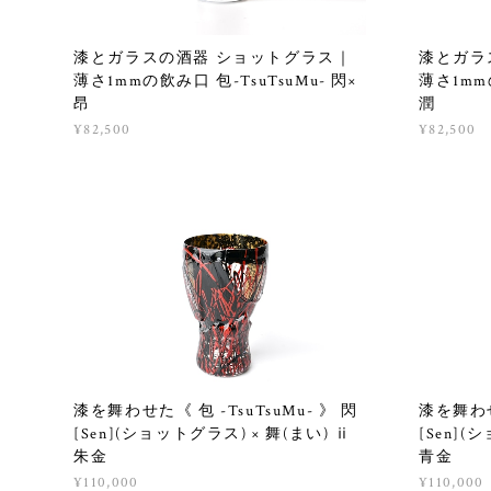
漆とガラスの酒器 ショットグラス｜
漆とガラ
薄さ1mmの飲み口 包-TsuTsuMu- 閃×
薄さ1mmの
昂
潤
¥82,500
¥82,500
漆を舞わせた《 包 -TsuTsuMu- 》 閃
漆を舞わせた
[Sen](ショットグラス) × 舞(まい) ⅱ
[Sen](
朱金
青金
¥110,000
¥110,000