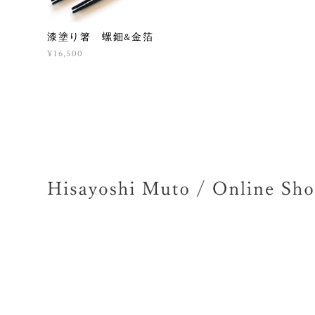
漆塗り箸 螺鈿&金箔
¥16,500