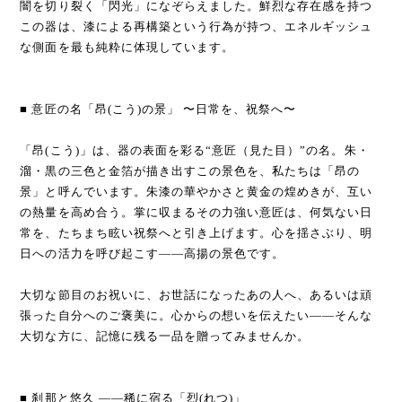
闇を切り裂く「閃光」になぞらえました。鮮烈な存在感を持つ
この器は、漆による再構築という行為が持つ、エネルギッシュ
な側面を最も純粋に体現しています。
■ 意匠の名「昂(こう)の景」 〜日常を、祝祭へ〜
「昂(こう)」は、器の表面を彩る“意匠（見た目）”の名。朱・
溜・黒の三色と金箔が描き出すこの景色を、私たちは「昂の
景」と呼んでいます。朱漆の華やかさと黄金の煌めきが、互い
の熱量を高め合う。掌に収まるその力強い意匠は、何気ない日
常を、たちまち眩い祝祭へと引き上げます。心を揺さぶり、明
日への活力を呼び起こす——高揚の景色です。
大切な節目のお祝いに、お世話になったあの人へ、あるいは頑
張った自分へのご褒美に。心からの想いを伝えたい——そんな
大切な方に、記憶に残る一品を贈ってみませんか。
■ 刹那と悠久 ——稀に宿る「烈(れつ)」