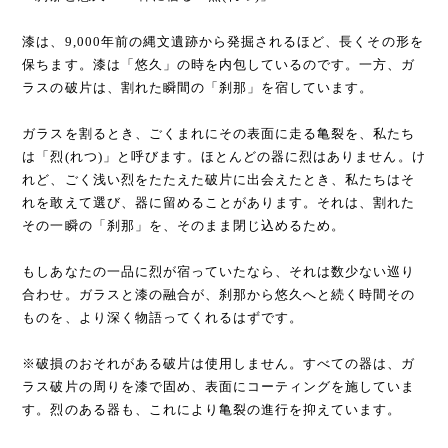
漆は、9,000年前の縄文遺跡から発掘されるほど、長くその形を
保ちます。漆は「悠久」の時を内包しているのです。一方、ガ
ラスの破片は、割れた瞬間の「刹那」を宿しています。
ガラスを割るとき、ごくまれにその表面に走る亀裂を、私たち
は「烈(れつ)」と呼びます。ほとんどの器に烈はありません。け
れど、ごく浅い烈をたたえた破片に出会えたとき、私たちはそ
れを敢えて選び、器に留めることがあります。それは、割れた
その一瞬の「刹那」を、そのまま閉じ込めるため。
もしあなたの一品に烈が宿っていたなら、それは数少ない巡り
合わせ。ガラスと漆の融合が、刹那から悠久へと続く時間その
ものを、より深く物語ってくれるはずです。
※破損のおそれがある破片は使用しません。すべての器は、ガ
ラス破片の周りを漆で固め、表面にコーティングを施していま
す。烈のある器も、これにより亀裂の進行を抑えています。