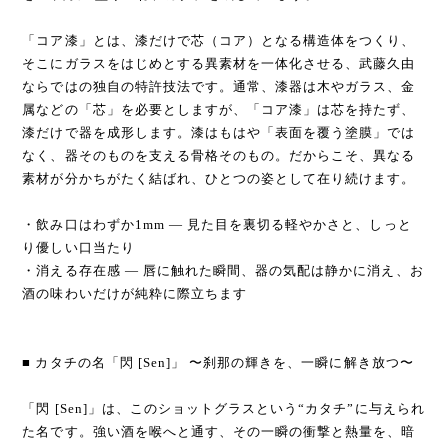
「コア漆」とは、漆だけで芯（コア）となる構造体をつくり、
そこにガラスをはじめとする異素材を一体化させる、武藤久由
ならではの独自の特許技法です。通常、漆器は木やガラス、金
属などの「芯」を必要としますが、「コア漆」は芯を持たず、
漆だけで器を成形します。漆はもはや「表面を覆う塗膜」では
なく、器そのものを支える骨格そのもの。だからこそ、異なる
素材が分かちがたく結ばれ、ひとつの姿として在り続けます。
・飲み口はわずか1mm — 見た目を裏切る軽やかさと、しっと
り優しい口当たり
・消える存在感 — 唇に触れた瞬間、器の気配は静かに消え、お
酒の味わいだけが純粋に際立ちます
■ カタチの名「閃 [Sen]」 〜刹那の輝きを、一瞬に解き放つ〜
「閃 [Sen]」は、このショットグラスという“カタチ”に与えられ
た名です。強い酒を喉へと通す、その一瞬の衝撃と熱量を、暗