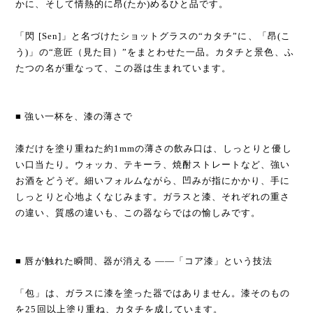
かに、そして情熱的に昂(たか)めるひと品です。
「閃 [Sen]」と名づけたショットグラスの“カタチ”に、「昂(こ
う)」の“意匠（見た目）”をまとわせた一品。カタチと景色、ふ
たつの名が重なって、この器は生まれています。
■ 強い一杯を、漆の薄さで
漆だけを塗り重ねた約1mmの薄さの飲み口は、しっとりと優し
い口当たり。ウォッカ、テキーラ、焼酎ストレートなど、強い
お酒をどうぞ。細いフォルムながら、凹みが指にかかり、手に
しっとりと心地よくなじみます。ガラスと漆、それぞれの重さ
の違い、質感の違いも、この器ならではの愉しみです。
■ 唇が触れた瞬間、器が消える ——「コア漆」という技法
「包」は、ガラスに漆を塗った器ではありません。漆そのもの
を25回以上塗り重ね、カタチを成しています。