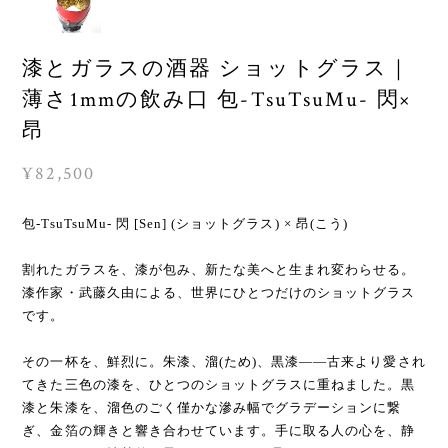
漆とガラスの酒器 ショットグラス｜
薄さ1mmの飲み口 包-TsuTsuMu- 閃×
昂
¥82,500
包-TsuTsuMu- 閃 [Sen] (ショットグラス) × 昂(こう)
割れたガラスを、漆が包み、新たな美へと生まれ変わらせる。
漆作家・武藤久由による、世界にひとつだけのショットグラス
です。
その一杯を、鮮烈に。朱漆、溜(ため)、黒漆——古来より愛され
てきた三色の漆を、ひとつのショットグラスに重ねました。黒
漆と朱漆を、溜色のごく僅かな滲み幅でグラデーションに繋
ぎ、金箔の輝きと響き合わせています。手に取る人の心を、静