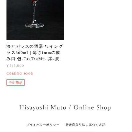
漆とガラスの酒器 ワイング
ラス360ml｜薄さ1mmの飲
み口 包-TsuTsuMu- 澪×潤
¥242,000
COMING SOON
予約商品
プライバシーポリシー
特定商取引法に基づく表記