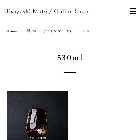
Home
澪[Mio]（ワイングラス）
530ml
530ml