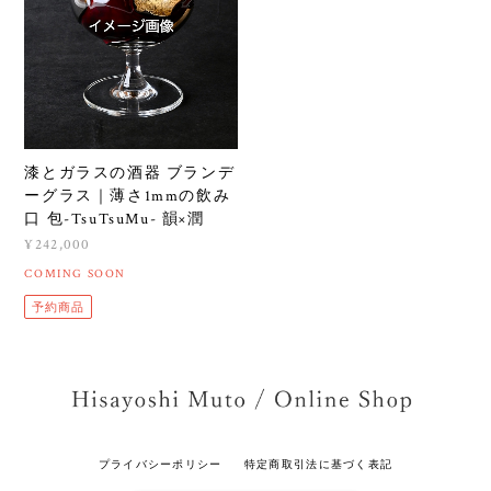
漆とガラスの酒器 ブランデ
ーグラス｜薄さ1mmの飲み
口 包-TsuTsuMu- 韻×潤
¥242,000
COMING SOON
予約商品
プライバシーポリシー
特定商取引法に基づく表記