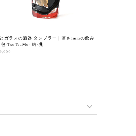
とガラスの酒器 タンブラー｜薄さ1mmの飲み
 包-TsuTsuMu- 結×兆
9,000