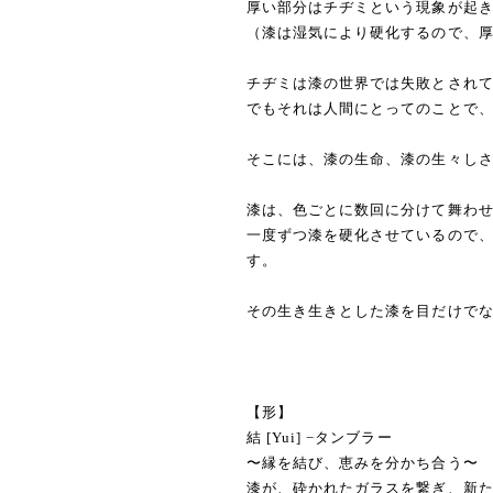
厚い部分はチヂミという現象が起
（漆は湿気により硬化するので、
チヂミは漆の世界では失敗とされ
でもそれは人間にとってのことで
そこには、漆の生命、漆の生々し
漆は、色ごとに数回に分けて舞わ
一度ずつ漆を硬化させているので
す。
その生き生きとした漆を目だけで
【形】
結 [Yui] −タンブラー
〜縁を結び、恵みを分かち合う〜
漆が、砕かれたガラスを繋ぎ、新