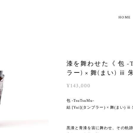
HOME
漆を舞わせた《 包 -Tsu
ラー) × 舞(まい) ⅲ 
¥143,000
包 -TsuTsuMu-
結 [Yui](タンブラー) × 舞(まい) ⅲ
黒漆と青漆を宙に舞わせ、その軌