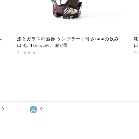
み
漆とガラスの酒器 タンブラー｜薄さ1mmの飲み
漆
口 包-TsuTsuMu- 結×潤
口
¥110,000
¥9
0
0