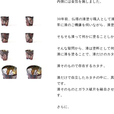
内側には金箔を施しました。
30年前、仏壇の漆塗り職人として
常に漆のご機嫌を伺いながら、漆
そもそも漆って何かに塗ることし
そんな疑問から、漆は塗料として
漆に漆を塗ることで、漆だけのカ
漆そのもので存在するカタチ。
漆だけで自立したカタチの中に、
です。
漆そのものとガラス破片を融合さ
す。
さらに、