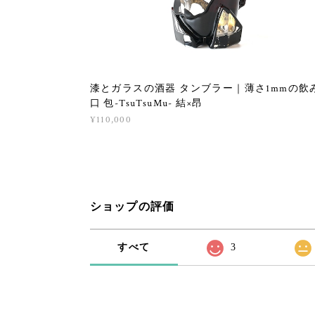
漆とガラスの酒器 タンブラー｜薄さ1mmの飲
口 包-TsuTsuMu- 結×昂
¥110,000
ショップの評価
すべて
3