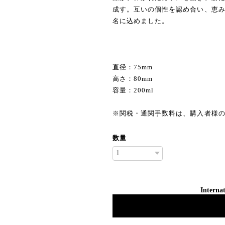
成す。互いの個性を認め合い、恵
名に込めました。
直径：75mm
高さ：80mm
容量：200ml
※関税・通関手数料は、購入者様
数量
Internat