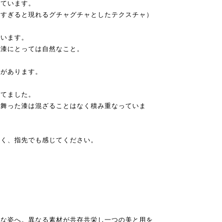
きています。
厚すぎると現れるグチャグチャとしたテクスチャ）
ています。
、漆にとっては自然なこと。
さがあります。
せてました。
、舞った漆は混ざることはなく積み重なっていま
なく、指先でも感じてください。
たな姿へ。異なる素材が共存共栄し一つの美と用を