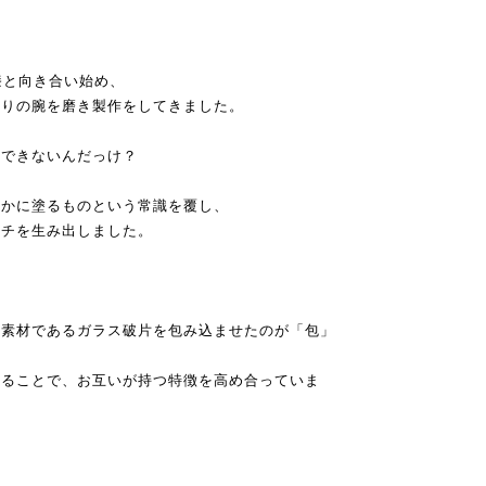
漆と向き合い始め、
塗りの腕を磨き製作をしてきました。
かできないんだっけ？
何かに塗るものという常識を覆し、
タチを生み出しました。
異素材であるガラス破片を包み込ませたのが「包」
せることで、お互いが持つ特徴を高め合っていま