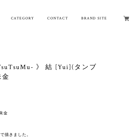
CATEGORY
CONTACT
BRAND SITE
TsuMu- 》 結 [Yui](タンブ
朱金
 朱金
跡で描きました。