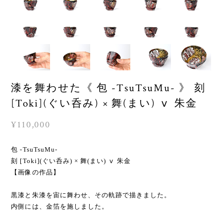
漆を舞わせた《 包 -TsuTsuMu- 》 刻
[Toki](ぐい呑み) × 舞(まい) ⅴ 朱金
¥110,000
包 -TsuTsuMu-
刻 [Toki](ぐい呑み) × 舞(まい) ⅴ 朱金
【画像の作品】
黒漆と朱漆を宙に舞わせ、その軌跡で描きました。
内側には、金箔を施しました。