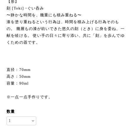
【形】
刻 [Toki] −ぐい呑み
〜静かな時間を、幾重にも積み重ねる〜
漆を塗り重ねるという行為は、時間を積み上げる行為そのも
の。 幾層もの漆が紡いできた悠久の刻（とき）に身を委ね、一
献を傾ける。 使い手の日々に寄り添い、共に「刻」を歩んでゆ
くための器です。
直径：70mm
高さ：50mm
容量：90ml
※一点一点手作りです。
数量