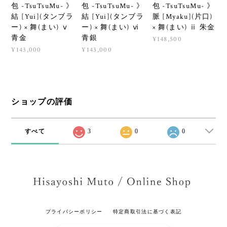
包 -TsuTsuMu- 》
包 -TsuTsuMu- 》
包 -TsuTsuMu- 》
結 [Yui](タンブラ
結 [Yui](タンブラ
脈 [Myaku](片口)
ー) × 舞(まい) ⅴ
ー) × 舞(まい) ⅵ
× 舞(まい) ⅱ 朱金
青金
青銀
¥148,500
¥143,000
¥143,000
ショップの評価
すべて
3
0
0
プライバシーポリシー
特定商取引法に基づく表記